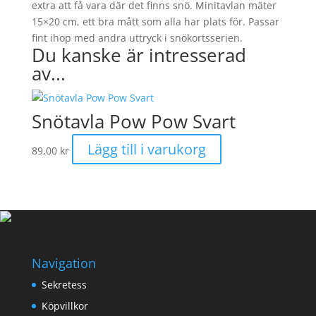
extra att få vara där det finns snö. Minitavlan mäter
15×20 cm, ett bra mått som alla har plats för. Passar
fint ihop med andra uttryck i snökortsserien.
Du kanske är intresserad
av...
Snötavla Pow Pow Svart
Lägg till i varukorg
89,00
kr
Navigation
Sekretess
Köpvillkor