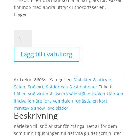
15×20 cm, ett bra mått som alla har plats för. Passar
fint ihop med andra uttryck i snökortsserien.
I lager
Snötavla
Snow
-
Lägg till i varukorg
Love
Svart
mängd
Artikelnr:
8608sr
Kategorier:
Dialekter & uttryck
,
Sälen
,
Snökort
,
Städer och Destinationer
Etikett:
fjällen snö vinter älskasnö sälenfjällen sälen kläppen
lindvallen åre idre vemdalen funäsdalen kort
minitavla snow love skidor
Beskrivning
Kärleken till snö är stor för många. Det är för dem
som funnit tjusningen till det vita guldet som njuter